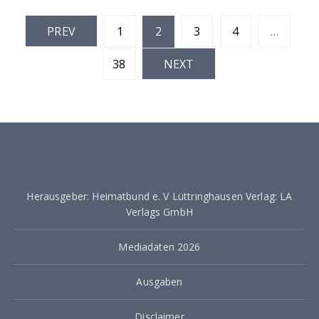
S
PREV
1
2
3
4
…
e
38
NEXT
i
t
e
n
n
u
Herausgeber: Heimatbund e. V Lüttringhausen Verlag: LA
Verlags GmbH
m
m
Mediadaten 2026
e
Ausgaben
r
i
Disclaimer