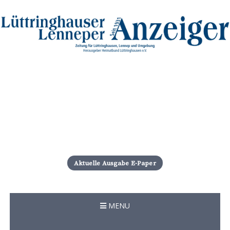
S
k
i
Aktuelle Ausgabe E-Paper
p
t
o
c
MENU
o
n