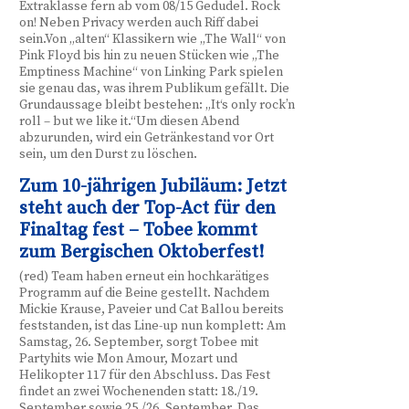
Extraklasse fern ab vom 08/15 Gedudel. Rock
on! Neben Privacy werden auch Riff dabei
sein.Von „alten“ Klassikern wie „The Wall“ von
Pink Floyd bis hin zu neuen Stücken wie „The
Emptiness Machine“ von Linking Park spielen
sie genau das, was ihrem Publikum gefällt. Die
Grundaussage bleibt bestehen: „It‘s only rock’n
roll – but we like it.“Um diesen Abend
abzurunden, wird ein Getränkestand vor Ort
sein, um den Durst zu löschen.
Zum 10-jährigen Jubiläum: Jetzt
steht auch der Top-Act für den
Finaltag fest – Tobee kommt
zum Bergischen Oktoberfest!
(red) Team haben erneut ein hochkarätiges
Programm auf die Beine gestellt. Nachdem
Mickie Krause, Paveier und Cat Ballou bereits
feststanden, ist das Line-up nun komplett: Am
Samstag, 26. September, sorgt Tobee mit
Partyhits wie Mon Amour, Mozart und
Helikopter 117 für den Abschluss. Das Fest
findet an zwei Wochenenden statt: 18./19.
September sowie 25./26. September. Das