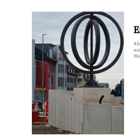
E
Ab
au
We