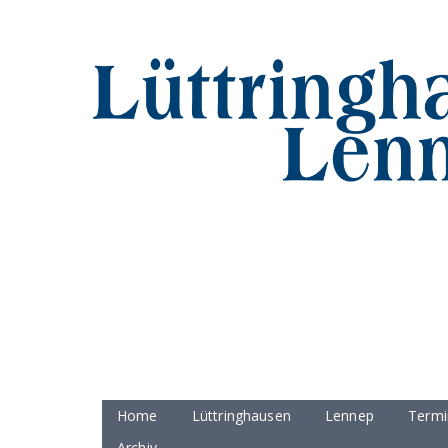
Home
Lüttringhausen
Lennep
Termi
Archiv