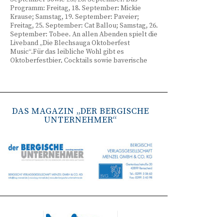
Programm: Freitag, 18. September: Mickie
Krause; Samstag, 19. September: Paveier;
Freitag, 25. September: Cat Ballou; Samstag, 26.
September: Tobee. An allen Abenden spielt die
Liveband „Die Blechsauga Oktoberfest
Music“.Für das leibliche Wohl gibt es
Oktoberfestbier, Cocktails sowie bayerische
Spezialitäten wie Brezeln, Weißwurst, Hendl
und Haxe. Beginn ist freitags um 17 Uhr,
samstags um 16 Uhr. Tickets gibt es unter
www.bergisches-oktoberfest.de sowie über die
TreueWelt der Sparkasse Wuppertal.
DAS MAGAZIN „DER BERGISCHE
UNTERNEHMER“
Remscheid stärkt Krisenvorsorge
(red) Feuerwehr, TBR und Stadtverwaltung
Remscheid trainieren Krisenstabsarbeit am
Institut der Feuerwehr NRW in Münster.
Wie funktioniert die Zusammenarbeit im
Krisenfall? Welche Entscheidungen müssen
unter Zeitdruck getroffen werden? Und wie
können die Bürgerinnen und Bürger
bestmöglich geschützt werden? Mit diesen und
weiteren Fragen beschäftigten sich
Mitarbeitende der Stadt Remscheid Ende Juni in