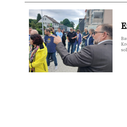
E
Ba
Kr
sol