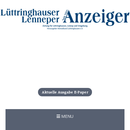
S
k
i
Aktuelle Ausgabe E-Paper
p
t
o
c
MENU
o
n