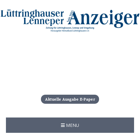
S
k
i
Aktuelle Ausgabe E-Paper
p
t
o
c
MENU
o
n