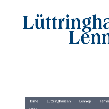
Home
Lüttringhausen
Lennep
Termi
Archiv