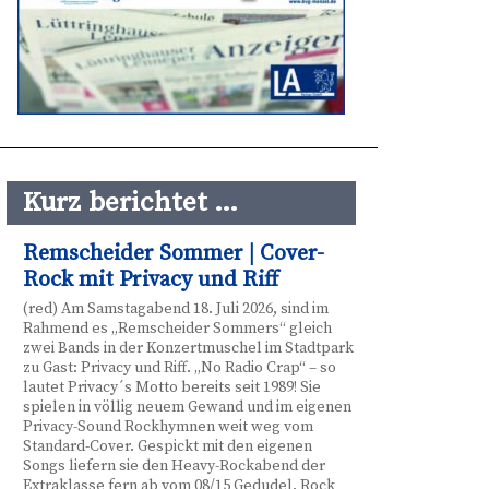
Kurz berichtet …
Remscheider Sommer | Cover-
Rock mit Privacy und Riff
(red) Am Samstagabend 18. Juli 2026, sind im
Rahmend es „Remscheider Sommers“ gleich
zwei Bands in der Konzertmuschel im Stadtpark
zu Gast: Privacy und Riff. „No Radio Crap“ – so
lautet Privacy´s Motto bereits seit 1989! Sie
spielen in völlig neuem Gewand und im eigenen
Privacy-Sound Rockhymnen weit weg vom
Standard-Cover. Gespickt mit den eigenen
Songs liefern sie den Heavy-Rockabend der
Extraklasse fern ab vom 08/15 Gedudel. Rock