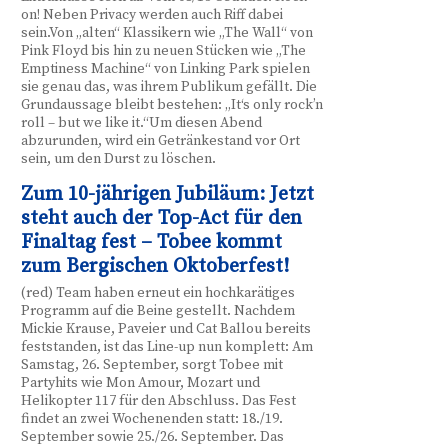
on! Neben Privacy werden auch Riff dabei
sein.Von „alten“ Klassikern wie „The Wall“ von
Pink Floyd bis hin zu neuen Stücken wie „The
Emptiness Machine“ von Linking Park spielen
sie genau das, was ihrem Publikum gefällt. Die
Grundaussage bleibt bestehen: „It‘s only rock’n
roll – but we like it.“Um diesen Abend
abzurunden, wird ein Getränkestand vor Ort
sein, um den Durst zu löschen.
Zum 10-jährigen Jubiläum: Jetzt
steht auch der Top-Act für den
Finaltag fest – Tobee kommt
zum Bergischen Oktoberfest!
(red) Team haben erneut ein hochkarätiges
Programm auf die Beine gestellt. Nachdem
Mickie Krause, Paveier und Cat Ballou bereits
feststanden, ist das Line-up nun komplett: Am
Samstag, 26. September, sorgt Tobee mit
Partyhits wie Mon Amour, Mozart und
Helikopter 117 für den Abschluss. Das Fest
findet an zwei Wochenenden statt: 18./19.
September sowie 25./26. September. Das