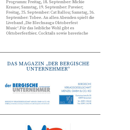
Programm: Freitag, 18. September: Mickie
Krause; Samstag, 19. September: Paveier;
Freitag, 25. September: Cat Ballou; Samstag, 26.
September: Tobee. An allen Abenden spielt die
Liveband „Die Blechsauga Oktoberfest
Music“.Für das leibliche Wohl gibt es
Oktoberfestbier, Cocktails sowie bayerische
Spezialitäten wie Brezeln, Weißwurst, Hendl
und Haxe. Beginn ist freitags um 17 Uhr,
samstags um 16 Uhr. Tickets gibt es unter
www.bergisches-oktoberfest.de sowie über die
TreueWelt der Sparkasse Wuppertal.
DAS MAGAZIN „DER BERGISCHE
UNTERNEHMER“
Remscheid stärkt Krisenvorsorge
(red) Feuerwehr, TBR und Stadtverwaltung
Remscheid trainieren Krisenstabsarbeit am
Institut der Feuerwehr NRW in Münster.
Wie funktioniert die Zusammenarbeit im
Krisenfall? Welche Entscheidungen müssen
unter Zeitdruck getroffen werden? Und wie
können die Bürgerinnen und Bürger
bestmöglich geschützt werden? Mit diesen und
weiteren Fragen beschäftigten sich
Mitarbeitende der Stadt Remscheid Ende Juni in
Münster. Im Mittelpunkt der dreitägigen