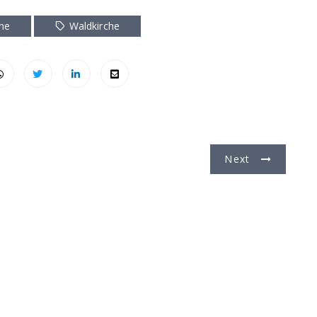
che
Waldkirche
Next