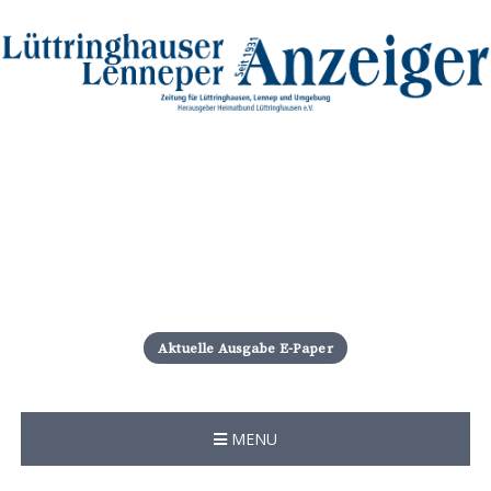
S
k
i
Aktuelle Ausgabe E-Paper
p
t
o
c
MENU
o
n