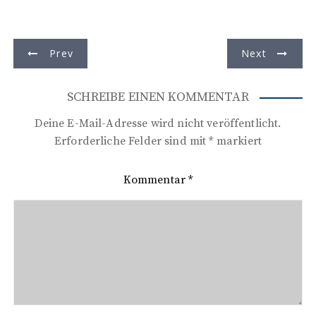
B
Prev
Next
e
i
SCHREIBE EINEN KOMMENTAR
t
Deine E-Mail-Adresse wird nicht veröffentlicht.
r
Erforderliche Felder sind mit
*
markiert
a
Kommentar
*
g
s
n
a
v
i