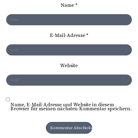
Name
*
g
a
t
E-Mail-Adresse
*
i
o
n
Website
Name, E-Mail-Adresse und Website in diesem
Browser für meinen nächsten Kommentar speichern.