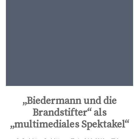
t
e
n
t
„Biedermann und die
Brandstifter“ als
„multimediales Spektakel“