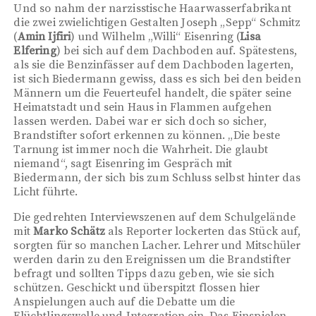
Und so nahm der narzisstische Haarwasserfabrikant
die zwei zwielichtigen Gestalten Joseph „Sepp“ Schmitz
(
Amin Ijfiri
) und Wilhelm „Willi“ Eisenring (
Lisa
Elfering
) bei sich auf dem Dachboden auf. Spätestens,
als sie die Benzinfässer auf dem Dachboden lagerten,
ist sich Biedermann gewiss, dass es sich bei den beiden
Männern um die Feuerteufel handelt, die später seine
Heimatstadt und sein Haus in Flammen aufgehen
lassen werden. Dabei war er sich doch so sicher,
Brandstifter sofort erkennen zu können. „Die beste
Tarnung ist immer noch die Wahrheit. Die glaubt
niemand“, sagt Eisenring im Gespräch mit
Biedermann, der sich bis zum Schluss selbst hinter das
Licht führte.
Die gedrehten Interviewszenen auf dem Schulgelände
mit
Marko Schätz
als Reporter lockerten das Stück auf,
sorgten für so manchen Lacher. Lehrer und Mitschüler
werden darin zu den Ereignissen um die Brandstifter
befragt und sollten Tipps dazu geben, wie sie sich
schützen. Geschickt und überspitzt flossen hier
Anspielungen auch auf die Debatte um die
Flüchtlingswelle und Integration ein. Das Einspielen