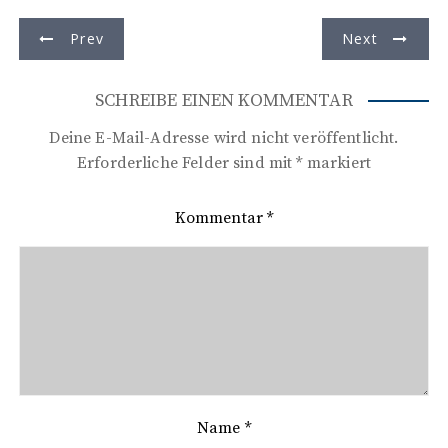
B
Prev
Next
e
i
SCHREIBE EINEN KOMMENTAR
t
Deine E-Mail-Adresse wird nicht veröffentlicht.
r
Erforderliche Felder sind mit
*
markiert
a
Kommentar
*
g
s
n
a
v
i
Name
*
g