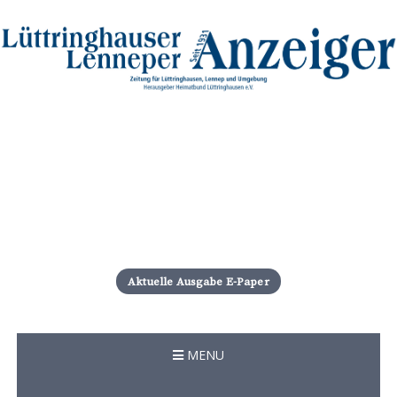
S
k
i
Aktuelle Ausgabe E-Paper
p
t
o
c
MENU
o
n