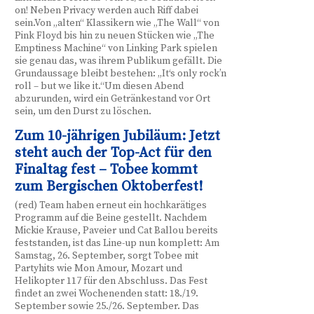
on! Neben Privacy werden auch Riff dabei
sein.Von „alten“ Klassikern wie „The Wall“ von
Pink Floyd bis hin zu neuen Stücken wie „The
Emptiness Machine“ von Linking Park spielen
sie genau das, was ihrem Publikum gefällt. Die
Grundaussage bleibt bestehen: „It‘s only rock’n
roll – but we like it.“Um diesen Abend
abzurunden, wird ein Getränkestand vor Ort
sein, um den Durst zu löschen.
Zum 10-jährigen Jubiläum: Jetzt
steht auch der Top-Act für den
Finaltag fest – Tobee kommt
zum Bergischen Oktoberfest!
(red) Team haben erneut ein hochkarätiges
Programm auf die Beine gestellt. Nachdem
Mickie Krause, Paveier und Cat Ballou bereits
feststanden, ist das Line-up nun komplett: Am
Samstag, 26. September, sorgt Tobee mit
Partyhits wie Mon Amour, Mozart und
Helikopter 117 für den Abschluss. Das Fest
findet an zwei Wochenenden statt: 18./19.
September sowie 25./26. September. Das