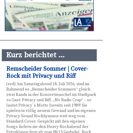
Kurz berichtet …
Remscheider Sommer | Cover-
Rock mit Privacy und Riff
(red) Am Samstagabend 18. Juli 2026, sind im
Rahmend es „Remscheider Sommers“ gleich
zwei Bands in der Konzertmuschel im Stadtpark
zu Gast: Privacy und Riff. „No Radio Crap“ – so
lautet Privacy´s Motto bereits seit 1989! Sie
spielen in völlig neuem Gewand und im eigenen
Privacy-Sound Rockhymnen weit weg vom
Standard-Cover. Gespickt mit den eigenen
Songs liefern sie den Heavy-Rockabend der
Extraklasse fern ab vom 08/15 Gedudel. Rock