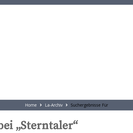
t
e
n
t
Home
La-Archiv
Suchergebnisse Für
ei „Sterntaler“