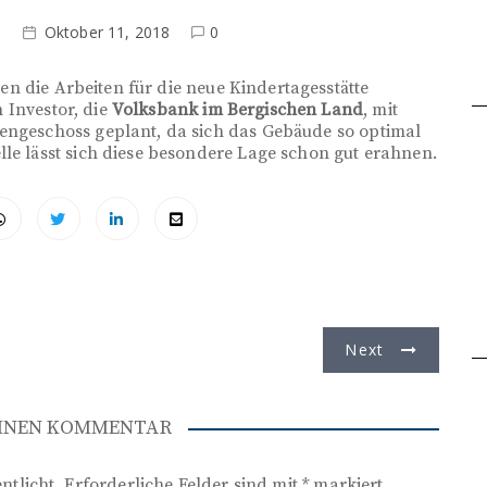
n
Oktober 11, 2018
0
n die Arbeiten für die neue Kindertagesstätte
 Investor, die
Volksbank im Bergischen Land
, mit
tengeschoss geplant, da sich das Gebäude so optimal
lle lässt sich diese besondere Lage schon gut erahnen.
Next
EINEN KOMMENTAR
ntlicht.
Erforderliche Felder sind mit
*
markiert