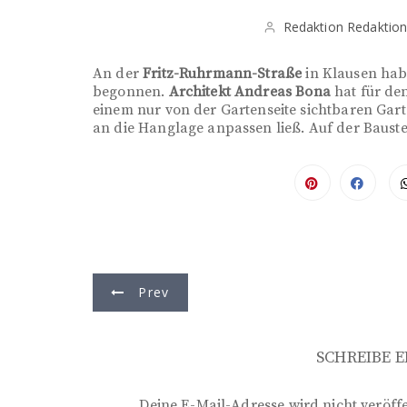
Redaktion Redaktio
An der
Fritz-Ruhrmann-Straße
in Klausen habe
begonnen.
Architekt Andreas Bona
hat für den
einem nur von der Gartenseite sichtbaren Gar
an die Hanglage anpassen ließ. Auf der Bauste
B
Prev
e
i
SCHREIBE 
t
Deine E-Mail-Adresse wird nicht veröffe