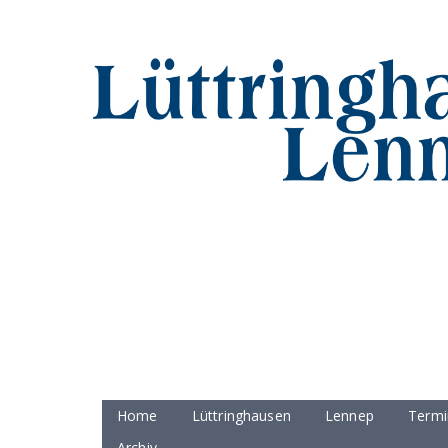
Home
Lüttringhausen
Lennep
Termi
Archiv