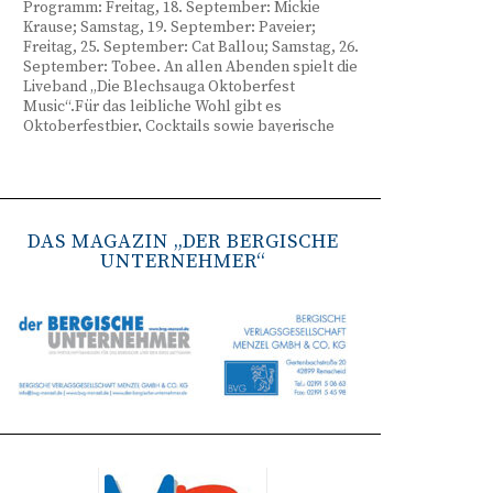
Programm: Freitag, 18. September: Mickie
Krause; Samstag, 19. September: Paveier;
Freitag, 25. September: Cat Ballou; Samstag, 26.
September: Tobee. An allen Abenden spielt die
Liveband „Die Blechsauga Oktoberfest
Music“.Für das leibliche Wohl gibt es
Oktoberfestbier, Cocktails sowie bayerische
Spezialitäten wie Brezeln, Weißwurst, Hendl
und Haxe. Beginn ist freitags um 17 Uhr,
samstags um 16 Uhr. Tickets gibt es unter
www.bergisches-oktoberfest.de sowie über die
TreueWelt der Sparkasse Wuppertal.
DAS MAGAZIN „DER BERGISCHE
UNTERNEHMER“
Remscheid stärkt Krisenvorsorge
(red) Feuerwehr, TBR und Stadtverwaltung
Remscheid trainieren Krisenstabsarbeit am
Institut der Feuerwehr NRW in Münster.
Wie funktioniert die Zusammenarbeit im
Krisenfall? Welche Entscheidungen müssen
unter Zeitdruck getroffen werden? Und wie
können die Bürgerinnen und Bürger
bestmöglich geschützt werden? Mit diesen und
weiteren Fragen beschäftigten sich
Mitarbeitende der Stadt Remscheid Ende Juni in
Münster. Im Mittelpunkt der dreitägigen