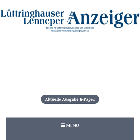
S
k
i
Aktuelle Ausgabe E-Paper
p
t
o
c
MENU
o
n