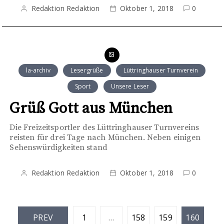
Redaktion Redaktion
Oktober 1, 2018
0
la-archiv
Lesergrüße
Lüttringhauser Turnverein
Sport
Unsere Leser
Grüß Gott aus München
Die Freizeitsportler des Lüttringhauser Turnvereins
reisten für drei Tage nach München. Neben einigen
Sehenswürdigkeiten stand
Redaktion Redaktion
Oktober 1, 2018
0
S
PREV
1
…
158
159
160