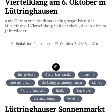
Viertelklang am 6. Oktober in
Lüttringhausen
Anja Hamm vom Stadtmarketing organisiert das
Musikfestival Viertelklang in Remscheid, das in diesem
Jahr wieder
Redaktion Redaktion
Oktober 3, 2018
0
Bürgerfeste
Gertenbachstraße
la-archiv
Lüttringhausen
Marketingrat Lüttringhausen
Märkte
Richthofenstraße
Straßen
Top-News
Veranstaltungen
Vereine
Lüttringhauser Sonnenmarkt