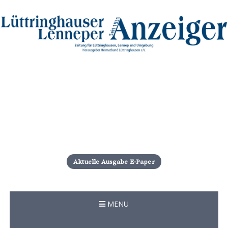
S
k
i
Aktuelle Ausgabe E-Paper
p
t
o
c
MENU
o
n