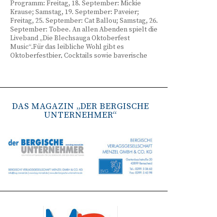
Programm: Freitag, 18. September: Mickie
Krause; Samstag, 19. September: Paveier;
Freitag, 25. September: Cat Ballou; Samstag, 26.
September: Tobee. An allen Abenden spielt die
Liveband „Die Blechsauga Oktoberfest
Music“.Für das leibliche Wohl gibt es
Oktoberfestbier, Cocktails sowie bayerische
Spezialitäten wie Brezeln, Weißwurst, Hendl
und Haxe. Beginn ist freitags um 17 Uhr,
samstags um 16 Uhr. Tickets gibt es unter
www.bergisches-oktoberfest.de sowie über die
TreueWelt der Sparkasse Wuppertal.
DAS MAGAZIN „DER BERGISCHE
UNTERNEHMER“
Remscheid stärkt Krisenvorsorge
(red) Feuerwehr, TBR und Stadtverwaltung
Remscheid trainieren Krisenstabsarbeit am
Institut der Feuerwehr NRW in Münster.
Wie funktioniert die Zusammenarbeit im
Krisenfall? Welche Entscheidungen müssen
unter Zeitdruck getroffen werden? Und wie
können die Bürgerinnen und Bürger
bestmöglich geschützt werden? Mit diesen und
weiteren Fragen beschäftigten sich
Mitarbeitende der Stadt Remscheid Ende Juni in
Münster. Im Mittelpunkt der dreitägigen