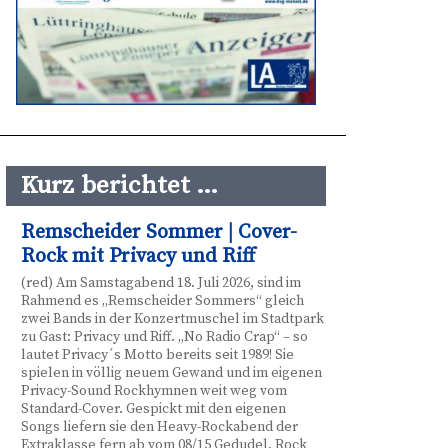
Kurz berichtet …
Remscheider Sommer | Cover-
Rock mit Privacy und Riff
(red) Am Samstagabend 18. Juli 2026, sind im
Rahmend es „Remscheider Sommers“ gleich
zwei Bands in der Konzertmuschel im Stadtpark
zu Gast: Privacy und Riff. „No Radio Crap“ – so
lautet Privacy´s Motto bereits seit 1989! Sie
spielen in völlig neuem Gewand und im eigenen
Privacy-Sound Rockhymnen weit weg vom
Standard-Cover. Gespickt mit den eigenen
Songs liefern sie den Heavy-Rockabend der
Extraklasse fern ab vom 08/15 Gedudel. Rock