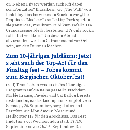
on! Neben Privacy werden auch Riff dabei
sein.Von „alten“ Klassikern wie „The Wall“ von
Pink Floyd bis hin zu neuen Stücken wie „The
Emptiness Machine“ von Linking Park spielen
sie genau das, was ihrem Publikum gefällt. Die
Grundaussage bleibt bestehen: „It‘s only rock’n
roll – but we like it.“Um diesen Abend
abzurunden, wird ein Getränkestand vor Ort
sein, um den Durst zu löschen.
Zum 10-jährigen Jubiläum: Jetzt
steht auch der Top-Act für den
Finaltag fest – Tobee kommt
zum Bergischen Oktoberfest!
(red) Team haben erneut ein hochkarätiges
Programm auf die Beine gestellt. Nachdem
Mickie Krause, Paveier und Cat Ballou bereits
feststanden, ist das Line-up nun komplett: Am
Samstag, 26. September, sorgt Tobee mit
Partyhits wie Mon Amour, Mozart und
Helikopter 117 für den Abschluss. Das Fest
findet an zwei Wochenenden statt: 18./19.
September sowie 25./26. September. Das