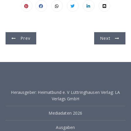
B
Prev
Next
e
i
t
r
a
Herausgeber: Heimatbund e. V Lüttringhausen Verlag: LA
g
Verlags GmbH
s
Mediadaten 2026
n
a
Ausgaben