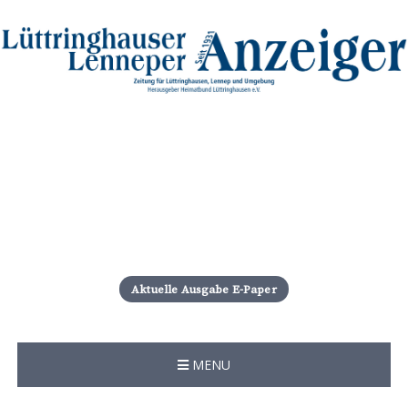
S
k
i
Aktuelle Ausgabe E-Paper
p
t
o
c
MENU
o
n