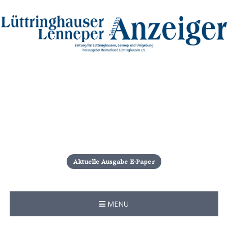
S
k
i
Aktuelle Ausgabe E-Paper
p
t
o
c
MENU
o
n