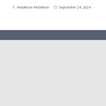
Redaktion Redaktion
September 24, 2024
Herausgeber: Heimatbund e. V Lüttringhausen Verlag: LA
Verlags GmbH
Mediadaten 2026
Ausgaben
Disclaimer