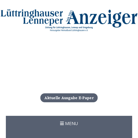
S
k
i
Aktuelle Ausgabe E-Paper
p
t
o
c
MENU
o
n