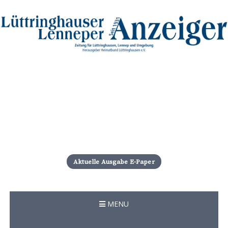
S
k
i
Aktuelle Ausgabe E-Paper
p
t
o
c
MENU
o
n