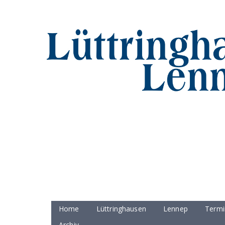
Home
Lüttringhausen
Lennep
Termi
Archiv