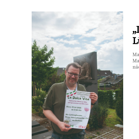
„
L
Ma
Ma
nä