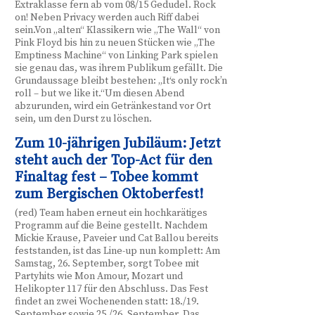
Extraklasse fern ab vom 08/15 Gedudel. Rock
on! Neben Privacy werden auch Riff dabei
sein.Von „alten“ Klassikern wie „The Wall“ von
Pink Floyd bis hin zu neuen Stücken wie „The
Emptiness Machine“ von Linking Park spielen
sie genau das, was ihrem Publikum gefällt. Die
Grundaussage bleibt bestehen: „It‘s only rock’n
roll – but we like it.“Um diesen Abend
abzurunden, wird ein Getränkestand vor Ort
sein, um den Durst zu löschen.
Zum 10-jährigen Jubiläum: Jetzt
steht auch der Top-Act für den
Finaltag fest – Tobee kommt
zum Bergischen Oktoberfest!
(red) Team haben erneut ein hochkarätiges
Programm auf die Beine gestellt. Nachdem
Mickie Krause, Paveier und Cat Ballou bereits
feststanden, ist das Line-up nun komplett: Am
Samstag, 26. September, sorgt Tobee mit
Partyhits wie Mon Amour, Mozart und
Helikopter 117 für den Abschluss. Das Fest
findet an zwei Wochenenden statt: 18./19.
September sowie 25./26. September. Das