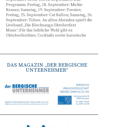
Programm: Freitag, 18. September: Mickie
Krause; Samstag, 19. September: Paveier;
Freitag, 25. September: Cat Ballou; Samstag, 26.
September: Tobee. An allen Abenden spielt die
Liveband „Die Blechsauga Oktoberfest
Music“.Für das leibliche Wohl gibt es
Oktoberfestbier, Cocktails sowie bayerische
Spezialitäten wie Brezeln, Weißwurst, Hendl
und Haxe. Beginn ist freitags um 17 Uhr,
samstags um 16 Uhr. Tickets gibt es unter
www.bergisches-oktoberfest.de sowie über die
TreueWelt der Sparkasse Wuppertal.
DAS MAGAZIN „DER BERGISCHE
UNTERNEHMER“
Remscheid stärkt Krisenvorsorge
(red) Feuerwehr, TBR und Stadtverwaltung
Remscheid trainieren Krisenstabsarbeit am
Institut der Feuerwehr NRW in Münster.
Wie funktioniert die Zusammenarbeit im
Krisenfall? Welche Entscheidungen müssen
unter Zeitdruck getroffen werden? Und wie
können die Bürgerinnen und Bürger
bestmöglich geschützt werden? Mit diesen und
weiteren Fragen beschäftigten sich
Mitarbeitende der Stadt Remscheid Ende Juni in