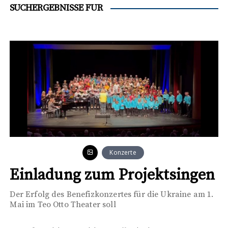
t
SUCHERGEBNISSE FÜR
e
n
t
Konzerte
Einladung zum Projektsingen
Der Erfolg des Benefizkonzertes für die Ukraine am 1.
Mai im Teo Otto Theater soll