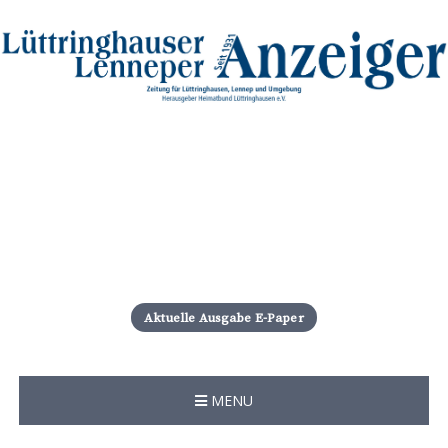
S
k
i
Aktuelle Ausgabe E-Paper
p
t
o
c
MENU
o
n