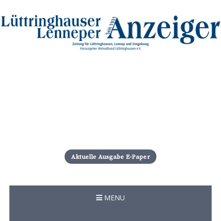
S
k
i
Aktuelle Ausgabe E-Paper
p
t
o
c
MENU
o
n