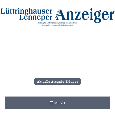
S
k
i
Aktuelle Ausgabe E-Paper
p
t
o
c
MENU
o
n