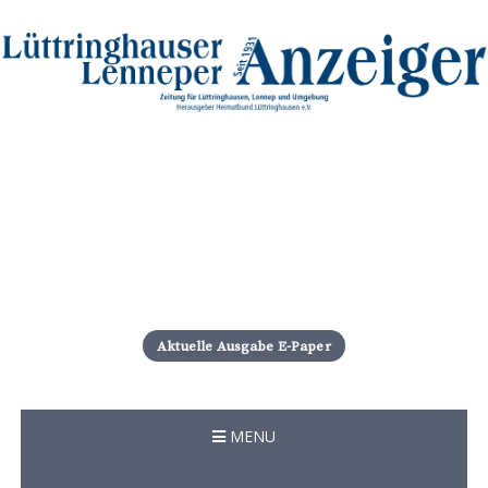
S
k
i
Aktuelle Ausgabe E-Paper
p
t
o
c
MENU
o
n