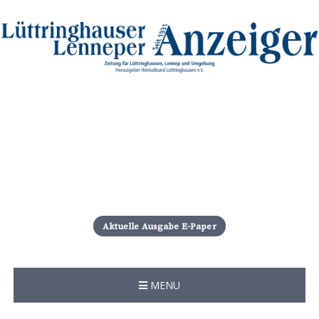
S
k
i
Aktuelle Ausgabe E-Paper
p
t
o
c
MENU
o
n