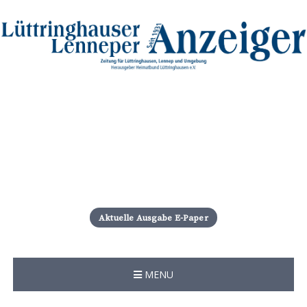
S
k
i
Aktuelle Ausgabe E-Paper
p
t
o
c
MENU
o
n