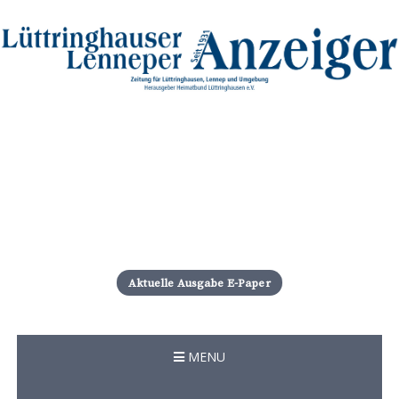
S
k
i
Aktuelle Ausgabe E-Paper
p
t
o
c
MENU
o
n