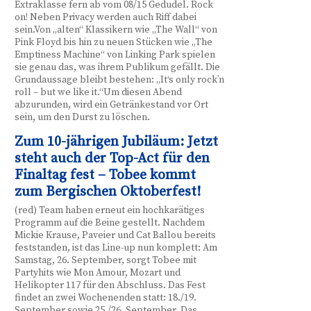
Extraklasse fern ab vom 08/15 Gedudel. Rock
on! Neben Privacy werden auch Riff dabei
sein.Von „alten“ Klassikern wie „The Wall“ von
Pink Floyd bis hin zu neuen Stücken wie „The
Emptiness Machine“ von Linking Park spielen
sie genau das, was ihrem Publikum gefällt. Die
Grundaussage bleibt bestehen: „It‘s only rock’n
roll – but we like it.“Um diesen Abend
abzurunden, wird ein Getränkestand vor Ort
sein, um den Durst zu löschen.
Zum 10-jährigen Jubiläum: Jetzt
steht auch der Top-Act für den
Finaltag fest – Tobee kommt
zum Bergischen Oktoberfest!
(red) Team haben erneut ein hochkarätiges
Programm auf die Beine gestellt. Nachdem
Mickie Krause, Paveier und Cat Ballou bereits
feststanden, ist das Line-up nun komplett: Am
Samstag, 26. September, sorgt Tobee mit
Partyhits wie Mon Amour, Mozart und
Helikopter 117 für den Abschluss. Das Fest
findet an zwei Wochenenden statt: 18./19.
September sowie 25./26. September. Das