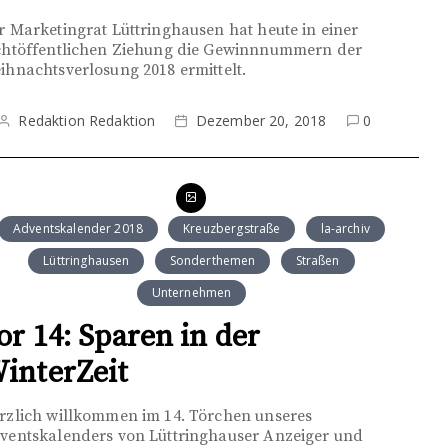
r Marketingrat Lüttringhausen hat heute in einer
chtöffentlichen Ziehung die Gewinnnummern der
ihnachtsverlosung 2018 ermittelt.
Redaktion Redaktion
Dezember 20, 2018
0
Adventskalender 2018
Kreuzbergstraße
la-archiv
Lüttringhausen
Sonderthemen
Straßen
Unternehmen
or 14: Sparen in der
interZeit
rzlich willkommen im 14. Törchen unseres
ventskalenders von Lüttringhauser Anzeiger und