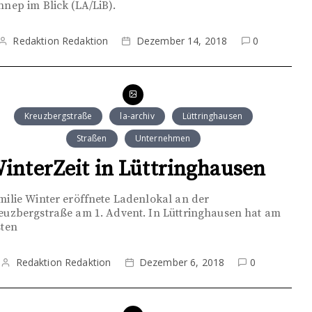
nnep im Blick (LA/LiB).
Redaktion Redaktion
Dezember 14, 2018
0
Kreuzbergstraße
la-archiv
Lüttringhausen
Straßen
Unternehmen
interZeit in Lüttringhausen
milie Winter eröffnete Ladenlokal an der
euzbergstraße am 1. Advent. In Lüttringhausen hat am
sten
Redaktion Redaktion
Dezember 6, 2018
0