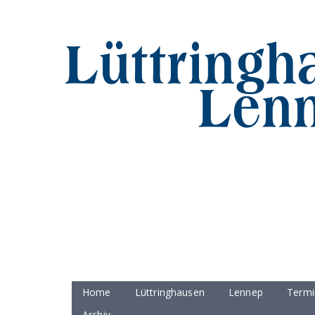
Home
Lüttringhausen
Lennep
Termi
Archiv