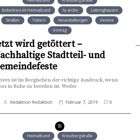
Heimatbund
Kreuzbergstraße
Kulturkreis im Heimatbund
la-archiv
Lüttringhausen
Straßen
Töttern
Veranstaltungen
Vereine
Vortrag
etzt wird getöttert –
achhaltige Stadtteil- und
emeindefeste
ttern ist im Bergischen der richtige Ausdruck, wenn
was in Ruhe zu bereden ist. Weder
Redaktion Redaktion
Februar 7, 2019
0
Heimatbund
Kreuzbergstraße