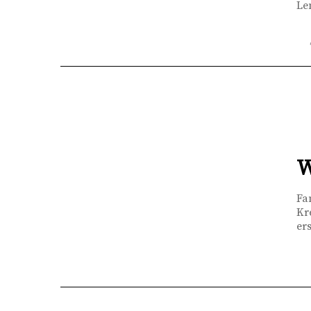
Le
W
Fa
Kr
er