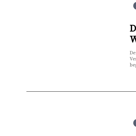
D
W
De
Ve
be