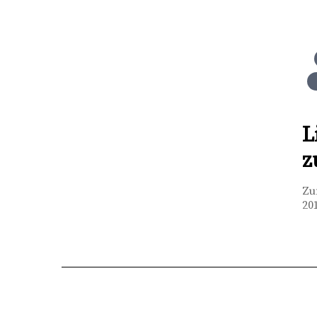
L
z
Zu
20