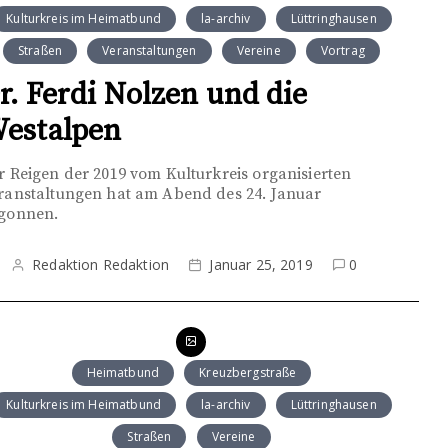
Kulturkreis im Heimatbund
la-archiv
Lüttringhausen
Straßen
Veranstaltungen
Vereine
Vortrag
r. Ferdi Nolzen und die
estalpen
r Reigen der 2019 vom Kulturkreis organisierten
ranstaltungen hat am Abend des 24. Januar
gonnen.
Redaktion Redaktion
Januar 25, 2019
0
Heimatbund
Kreuzbergstraße
Kulturkreis im Heimatbund
la-archiv
Lüttringhausen
Straßen
Vereine