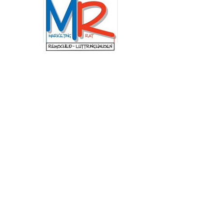
Münster. Im Mittelpunkt der dreitägigen
Schulung am Institut der Feuerwehr Nordrhein-
Westfalen (IdF NRW) stand die Arbeit in
Krisenstäben. Anhand praxisnaher Szenarien
wurden Abläufe, Zuständigkeiten und
Entscheidungswege trainiert, die bei
außergewöhnlichen Ereignissen von
besonderer Bedeutung sind. Dazu zählen unter
anderem Pandemien, großflächige
Stromausfälle, Unwetterlagen oder andere
Schadensereignisse mit erheblichen
Auswirkungen auf das öffentliche Leben. „Mir
ist besonders wichtig, dass wir in Remscheid im
Ernstfall schnell, abgestimmt und
handlungsfähig bleiben. Die Fortbildung zeigt,
wie entscheidend eine gute Zusammenarbeit
und klare Abläufe sind, um unsere Stadt
bestmöglich zu schützen.“, betont
Oberbürgermeister Sven Wolf.
Neuer Andachtsplatz im
Begräbniswald Remscheid
fertiggestellt
(red) Der Begräbniswald in Remscheid ist um