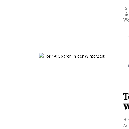
De
ni
We
T
W
He
Ad