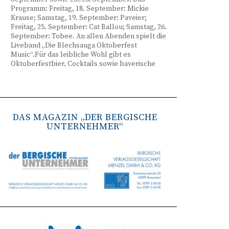
Programm: Freitag, 18. September: Mickie
Krause; Samstag, 19. September: Paveier;
Freitag, 25. September: Cat Ballou; Samstag, 26.
September: Tobee. An allen Abenden spielt die
Liveband „Die Blechsauga Oktoberfest
Music“.Für das leibliche Wohl gibt es
Oktoberfestbier, Cocktails sowie bayerische
Spezialitäten wie Brezeln, Weißwurst, Hendl
und Haxe. Beginn ist freitags um 17 Uhr,
samstags um 16 Uhr. Tickets gibt es unter
www.bergisches-oktoberfest.de sowie über die
TreueWelt der Sparkasse Wuppertal.
DAS MAGAZIN „DER BERGISCHE
UNTERNEHMER“
Remscheid stärkt Krisenvorsorge
(red) Feuerwehr, TBR und Stadtverwaltung
Remscheid trainieren Krisenstabsarbeit am
Institut der Feuerwehr NRW in Münster.
Wie funktioniert die Zusammenarbeit im
Krisenfall? Welche Entscheidungen müssen
unter Zeitdruck getroffen werden? Und wie
können die Bürgerinnen und Bürger
bestmöglich geschützt werden? Mit diesen und
weiteren Fragen beschäftigten sich
Mitarbeitende der Stadt Remscheid Ende Juni in