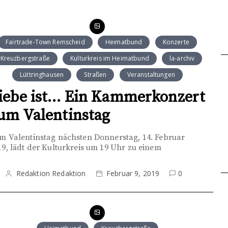
Fairtrade-Town Remscheid
Heimatbund
Konzerte
Kreuzbergstraße
Kulturkreis im Heimatbund
la-archiv
Lüttringhausen
Straßen
Veranstaltungen
iebe ist… Ein Kammerkonzert
um Valentinstag
m Valentinstag nächsten Donnerstag, 14. Februar
19, lädt der Kulturkreis um 19 Uhr zu einem
Redaktion Redaktion
Februar 9, 2019
0