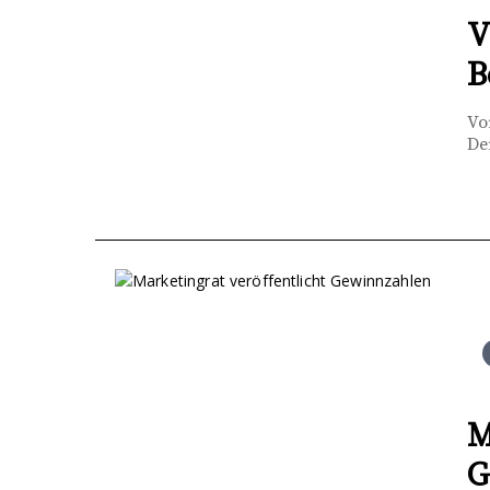
V
B
Vo
De
M
G