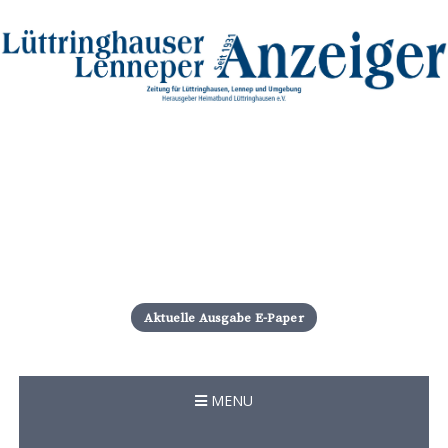
S
k
i
Aktuelle Ausgabe E-Paper
p
t
o
c
MENU
o
n