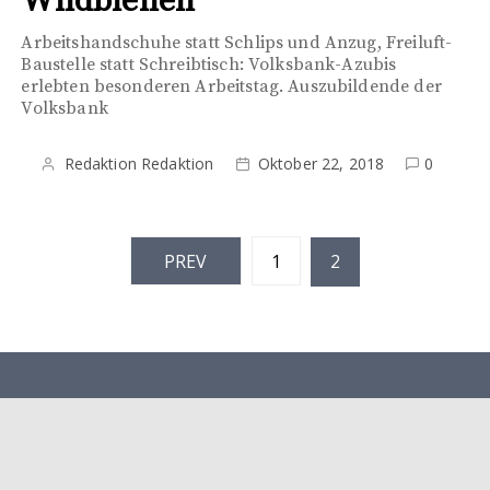
Wildbienen
Arbeitshandschuhe statt Schlips und Anzug, Freiluft-
Baustelle statt Schreibtisch: Volksbank-Azubis
erlebten besonderen Arbeitstag. Auszubildende der
Volksbank
Redaktion Redaktion
Oktober 22, 2018
0
S
PREV
1
2
e
i
t
e
n
Herausgeber: Heimatbund e. V Lüttringhausen Verlag: LA
n
Verlags GmbH