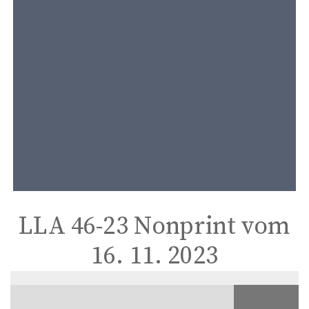
t
e
n
t
LLA 46-23 Nonprint vom
16. 11. 2023