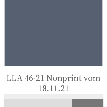
t
e
n
t
LLA 46-21 Nonprint vom
18.11.21