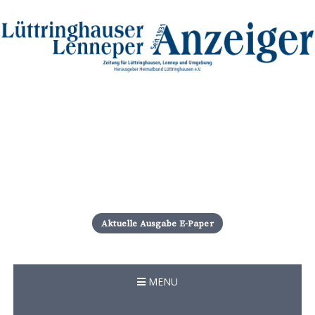
S
k
i
Aktuelle Ausgabe E-Paper
p
t
o
c
MENU
o
n