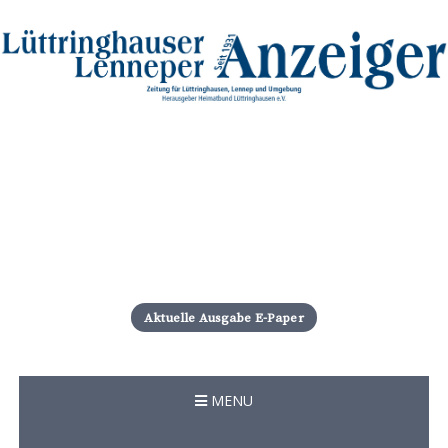
S
k
i
Aktuelle Ausgabe E-Paper
p
t
o
c
MENU
o
n