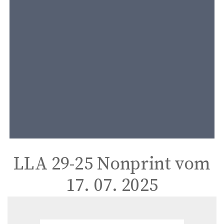
t
e
n
t
LLA 29-25 Nonprint vom
17. 07. 2025