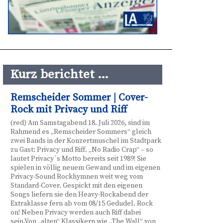
Kurz berichtet …
Remscheider Sommer | Cover-
Rock mit Privacy und Riff
(red) Am Samstagabend 18. Juli 2026, sind im
Rahmend es „Remscheider Sommers“ gleich
zwei Bands in der Konzertmuschel im Stadtpark
zu Gast: Privacy und Riff. „No Radio Crap“ – so
lautet Privacy´s Motto bereits seit 1989! Sie
spielen in völlig neuem Gewand und im eigenen
Privacy-Sound Rockhymnen weit weg vom
Standard-Cover. Gespickt mit den eigenen
Songs liefern sie den Heavy-Rockabend der
Extraklasse fern ab vom 08/15 Gedudel. Rock
on! Neben Privacy werden auch Riff dabei
sein.Von „alten“ Klassikern wie „The Wall“ von