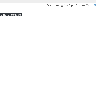
Created using FlowPaper Flipbook Maker
be herunterladen