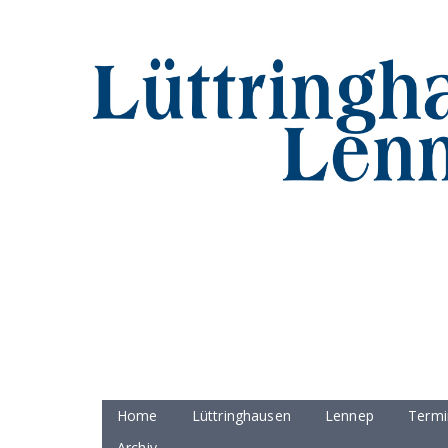
Home
Lüttringhausen
Lennep
Termi
Archiv