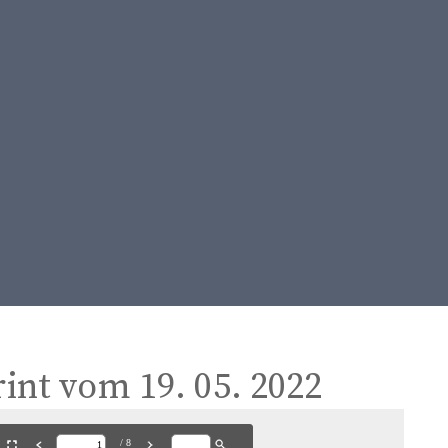
t
e
n
t
int vom 19. 05. 2022