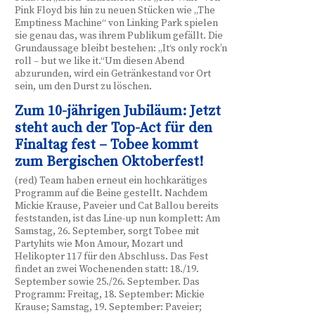
Pink Floyd bis hin zu neuen Stücken wie „The
Emptiness Machine“ von Linking Park spielen
sie genau das, was ihrem Publikum gefällt. Die
Grundaussage bleibt bestehen: „It‘s only rock’n
roll – but we like it.“Um diesen Abend
abzurunden, wird ein Getränkestand vor Ort
sein, um den Durst zu löschen.
Zum 10-jährigen Jubiläum: Jetzt
steht auch der Top-Act für den
Finaltag fest – Tobee kommt
zum Bergischen Oktoberfest!
(red) Team haben erneut ein hochkarätiges
Programm auf die Beine gestellt. Nachdem
Mickie Krause, Paveier und Cat Ballou bereits
feststanden, ist das Line-up nun komplett: Am
Samstag, 26. September, sorgt Tobee mit
Partyhits wie Mon Amour, Mozart und
Helikopter 117 für den Abschluss. Das Fest
findet an zwei Wochenenden statt: 18./19.
September sowie 25./26. September. Das
Programm: Freitag, 18. September: Mickie
Krause; Samstag, 19. September: Paveier;