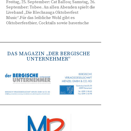
Freitag, 25. September: Cat Ballou; Samstag, 26.
September: Tobee. An allen Abenden spielt die
Liveband „Die Blechsauga Oktoberfest
Music“.Für das leibliche Wohl gibt es
Oktoberfestbier, Cocktails sowie bayerische
Spezialitäten wie Brezeln, Weißwurst, Hendl
und Haxe. Beginn ist freitags um 17 Uhr,
samstags um 16 Uhr. Tickets gibt es unter
www.bergisches-oktoberfest.de sowie über die
TreueWelt der Sparkasse Wuppertal.
DAS MAGAZIN „DER BERGISCHE
UNTERNEHMER“
Remscheid stärkt Krisenvorsorge
(red) Feuerwehr, TBR und Stadtverwaltung
Remscheid trainieren Krisenstabsarbeit am
Institut der Feuerwehr NRW in Münster.
Wie funktioniert die Zusammenarbeit im
Krisenfall? Welche Entscheidungen müssen
unter Zeitdruck getroffen werden? Und wie
können die Bürgerinnen und Bürger
bestmöglich geschützt werden? Mit diesen und
weiteren Fragen beschäftigten sich
Mitarbeitende der Stadt Remscheid Ende Juni in
Münster. Im Mittelpunkt der dreitägigen
Schulung am Institut der Feuerwehr Nordrhein-
Westfalen (IdF NRW) stand die Arbeit in