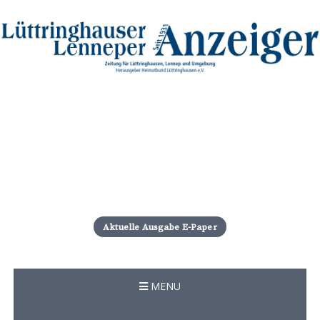
S
k
i
Aktuelle Ausgabe E-Paper
p
t
o
c
MENU
o
n