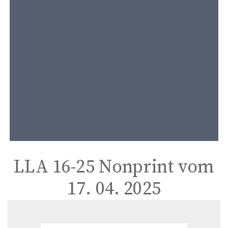
t
e
n
t
LLA 16-25 Nonprint vom
17. 04. 2025