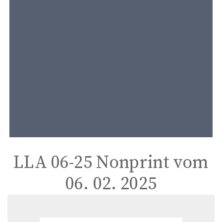
t
e
n
t
LLA 06-25 Nonprint vom
06. 02. 2025