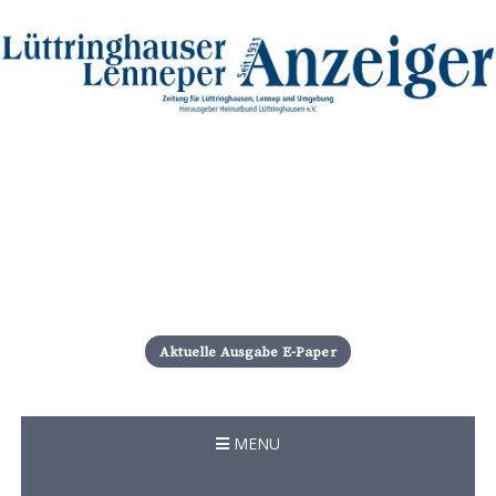
S
k
i
Aktuelle Ausgabe E-Paper
p
t
o
c
MENU
o
n