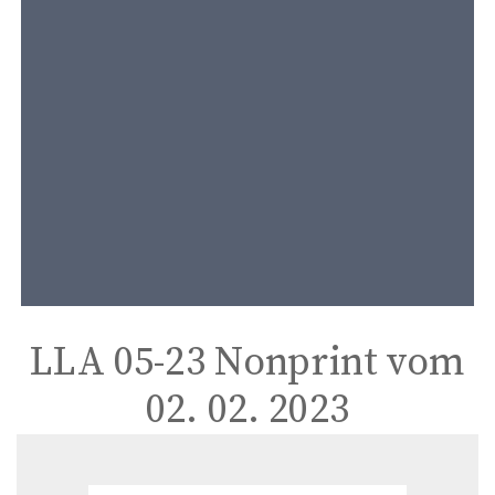
t
e
n
t
LLA 05-23 Nonprint vom
02. 02. 2023