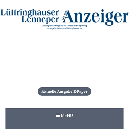
S
k
i
Aktuelle Ausgabe E-Paper
p
t
o
c
MENU
o
n