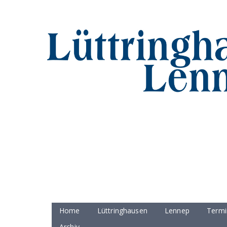
Home
Lüttringhausen
Lennep
Termi
Archiv