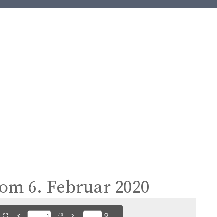
t
e
n
t
vom 6. Februar 2020