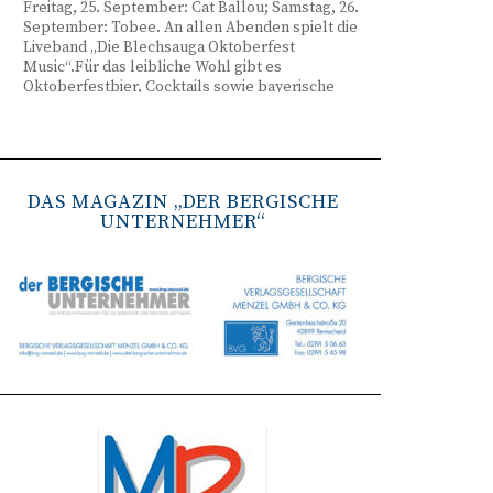
Freitag, 25. September: Cat Ballou; Samstag, 26.
September: Tobee. An allen Abenden spielt die
Liveband „Die Blechsauga Oktoberfest
Music“.Für das leibliche Wohl gibt es
Oktoberfestbier, Cocktails sowie bayerische
Spezialitäten wie Brezeln, Weißwurst, Hendl
und Haxe. Beginn ist freitags um 17 Uhr,
samstags um 16 Uhr. Tickets gibt es unter
www.bergisches-oktoberfest.de sowie über die
TreueWelt der Sparkasse Wuppertal.
DAS MAGAZIN „DER BERGISCHE
UNTERNEHMER“
Remscheid stärkt Krisenvorsorge
(red) Feuerwehr, TBR und Stadtverwaltung
Remscheid trainieren Krisenstabsarbeit am
Institut der Feuerwehr NRW in Münster.
Wie funktioniert die Zusammenarbeit im
Krisenfall? Welche Entscheidungen müssen
unter Zeitdruck getroffen werden? Und wie
können die Bürgerinnen und Bürger
bestmöglich geschützt werden? Mit diesen und
weiteren Fragen beschäftigten sich
Mitarbeitende der Stadt Remscheid Ende Juni in
Münster. Im Mittelpunkt der dreitägigen
Schulung am Institut der Feuerwehr Nordrhein-
Westfalen (IdF NRW) stand die Arbeit in