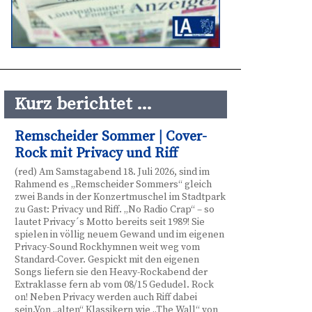
Kurz berichtet …
Remscheider Sommer | Cover-
Rock mit Privacy und Riff
(red) Am Samstagabend 18. Juli 2026, sind im
Rahmend es „Remscheider Sommers“ gleich
zwei Bands in der Konzertmuschel im Stadtpark
zu Gast: Privacy und Riff. „No Radio Crap“ – so
lautet Privacy´s Motto bereits seit 1989! Sie
spielen in völlig neuem Gewand und im eigenen
Privacy-Sound Rockhymnen weit weg vom
Standard-Cover. Gespickt mit den eigenen
Songs liefern sie den Heavy-Rockabend der
Extraklasse fern ab vom 08/15 Gedudel. Rock
on! Neben Privacy werden auch Riff dabei
sein.Von „alten“ Klassikern wie „The Wall“ von