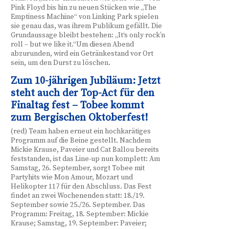
Pink Floyd bis hin zu neuen Stücken wie „The
Emptiness Machine“ von Linking Park spielen
sie genau das, was ihrem Publikum gefällt. Die
Grundaussage bleibt bestehen: „It‘s only rock’n
roll – but we like it.“Um diesen Abend
abzurunden, wird ein Getränkestand vor Ort
sein, um den Durst zu löschen.
Zum 10-jährigen Jubiläum: Jetzt
steht auch der Top-Act für den
Finaltag fest – Tobee kommt
zum Bergischen Oktoberfest!
(red) Team haben erneut ein hochkarätiges
Programm auf die Beine gestellt. Nachdem
Mickie Krause, Paveier und Cat Ballou bereits
feststanden, ist das Line-up nun komplett: Am
Samstag, 26. September, sorgt Tobee mit
Partyhits wie Mon Amour, Mozart und
Helikopter 117 für den Abschluss. Das Fest
findet an zwei Wochenenden statt: 18./19.
September sowie 25./26. September. Das
Programm: Freitag, 18. September: Mickie
Krause; Samstag, 19. September: Paveier;