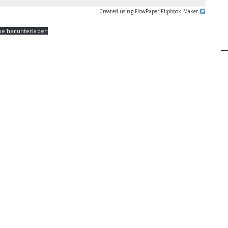
Created using FlowPaper Flipbook Maker
be herunterladen