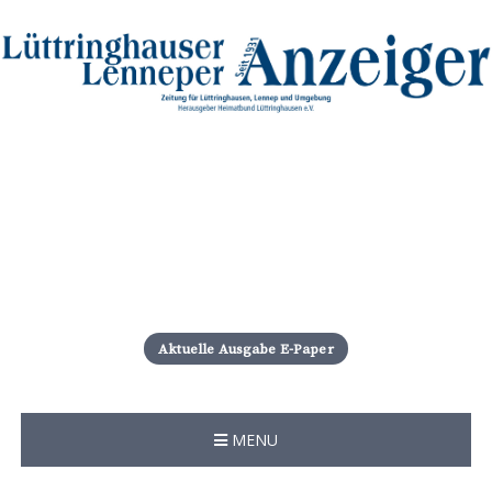
S
k
i
Aktuelle Ausgabe E-Paper
p
t
o
c
MENU
o
n