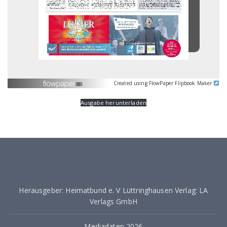
Created using FlowPaper Flipbook Maker
Ausgabe herunterladen
Herausgeber: Heimatbund e. V Lüttringhausen Verlag: LA
Verlags GmbH
Mediadaten 2026