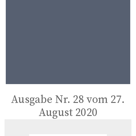
t
e
n
t
Ausgabe Nr. 28 vom 27.
August 2020