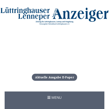
S
k
i
Aktuelle Ausgabe E-Paper
p
t
o
c
MENU
o
n