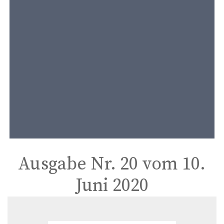
t
e
n
t
Ausgabe Nr. 20 vom 10.
Juni 2020