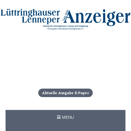
S
k
i
Aktuelle Ausgabe E-Paper
p
t
o
c
MENU
o
n