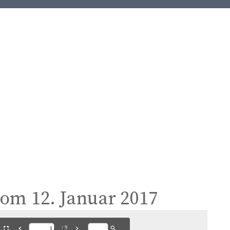
t
e
n
t
vom 12. Januar 2017