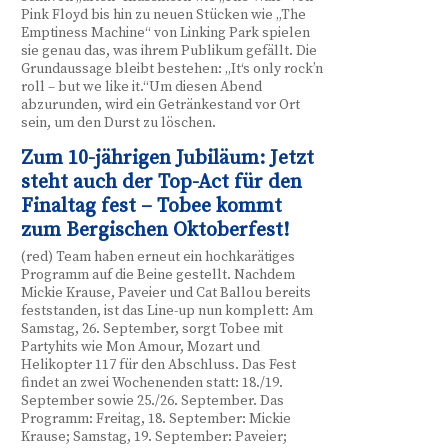
Pink Floyd bis hin zu neuen Stücken wie „The
Emptiness Machine“ von Linking Park spielen
sie genau das, was ihrem Publikum gefällt. Die
Grundaussage bleibt bestehen: „It‘s only rock’n
roll – but we like it.“Um diesen Abend
abzurunden, wird ein Getränkestand vor Ort
sein, um den Durst zu löschen.
Zum 10-jährigen Jubiläum: Jetzt
steht auch der Top-Act für den
Finaltag fest – Tobee kommt
zum Bergischen Oktoberfest!
(red) Team haben erneut ein hochkarätiges
Programm auf die Beine gestellt. Nachdem
Mickie Krause, Paveier und Cat Ballou bereits
feststanden, ist das Line-up nun komplett: Am
Samstag, 26. September, sorgt Tobee mit
Partyhits wie Mon Amour, Mozart und
Helikopter 117 für den Abschluss. Das Fest
findet an zwei Wochenenden statt: 18./19.
September sowie 25./26. September. Das
Programm: Freitag, 18. September: Mickie
Krause; Samstag, 19. September: Paveier;