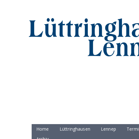
Home
Lüttringhausen
Lennep
Termi
Archiv