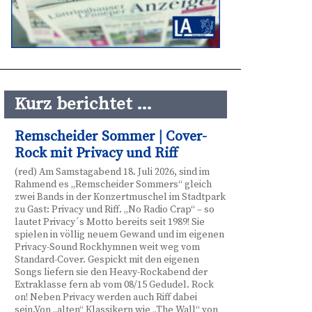
Kurz berichtet …
Remscheider Sommer | Cover-
Rock mit Privacy und Riff
(red) Am Samstagabend 18. Juli 2026, sind im
Rahmend es „Remscheider Sommers“ gleich
zwei Bands in der Konzertmuschel im Stadtpark
zu Gast: Privacy und Riff. „No Radio Crap“ – so
lautet Privacy´s Motto bereits seit 1989! Sie
spielen in völlig neuem Gewand und im eigenen
Privacy-Sound Rockhymnen weit weg vom
Standard-Cover. Gespickt mit den eigenen
Songs liefern sie den Heavy-Rockabend der
Extraklasse fern ab vom 08/15 Gedudel. Rock
on! Neben Privacy werden auch Riff dabei
sein.Von „alten“ Klassikern wie „The Wall“ von