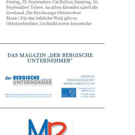
Freitag, 25. September: Cat Ballou; Samstag, 26.
September: Tobee. An allen Abenden spielt die
Liveband „Die Blechsauga Oktoberfest
Music“.Für das leibliche Wohl gibt es
Oktoberfestbier, Cocktails sowie bayerische
Spezialitäten wie Brezeln, Weißwurst, Hendl
und Haxe. Beginn ist freitags um 17 Uhr,
samstags um 16 Uhr. Tickets gibt es unter
www.bergisches-oktoberfest.de sowie über die
TreueWelt der Sparkasse Wuppertal.
DAS MAGAZIN „DER BERGISCHE
UNTERNEHMER“
Remscheid stärkt Krisenvorsorge
(red) Feuerwehr, TBR und Stadtverwaltung
Remscheid trainieren Krisenstabsarbeit am
Institut der Feuerwehr NRW in Münster.
Wie funktioniert die Zusammenarbeit im
Krisenfall? Welche Entscheidungen müssen
unter Zeitdruck getroffen werden? Und wie
können die Bürgerinnen und Bürger
bestmöglich geschützt werden? Mit diesen und
weiteren Fragen beschäftigten sich
Mitarbeitende der Stadt Remscheid Ende Juni in
Münster. Im Mittelpunkt der dreitägigen
Schulung am Institut der Feuerwehr Nordrhein-
Westfalen (IdF NRW) stand die Arbeit in