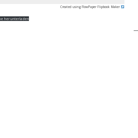
Created using FlowPaper Flipbook Maker
be herunterladen