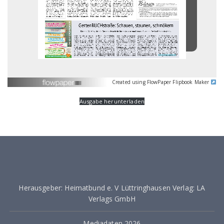
Created using FlowPaper Flipbook Maker
Ausgabe herunterladen
Herausgeber: Heimatbund e. V Lüttringhausen Verlag: LA
Verlags GmbH
Mediadaten 2026