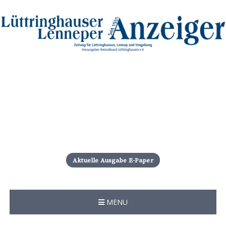
S
k
i
Aktuelle Ausgabe E-Paper
p
t
o
c
MENU
o
n